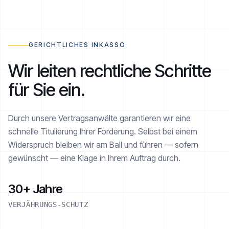
RATENPLAN NOE-1001-1234
€ 2.520 / 6
AKTIV
GERICHTLICHES INKASSO
Wir leiten rechtliche Schritte
für Sie ein.
Realisiert
€ 1.260 von € 2.520
Durch unsere Vertragsanwälte garantieren wir eine
schnelle Titulierung Ihrer Forderung. Selbst bei einem
Widerspruch bleiben wir am Ball und führen — sofern
gewünscht — eine Klage in Ihrem Auftrag durch.
30+ Jahre
VERJÄHRUNGS-SCHUTZ