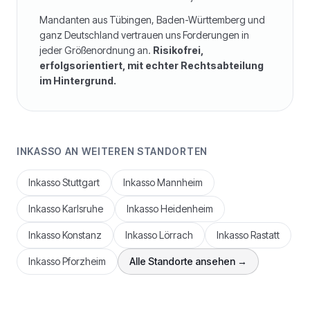
Mandanten aus
Tübingen
,
Baden-Württemberg
und
ganz Deutschland vertrauen uns Forderungen in
jeder Größenordnung an.
Risikofrei,
erfolgsorientiert, mit echter Rechtsabteilung
im Hintergrund.
INKASSO AN WEITEREN STANDORTEN
Inkasso
Stuttgart
Inkasso
Mannheim
Inkasso
Karlsruhe
Inkasso
Heidenheim
Inkasso
Konstanz
Inkasso
Lörrach
Inkasso
Rastatt
Inkasso
Pforzheim
Alle Standorte ansehen →