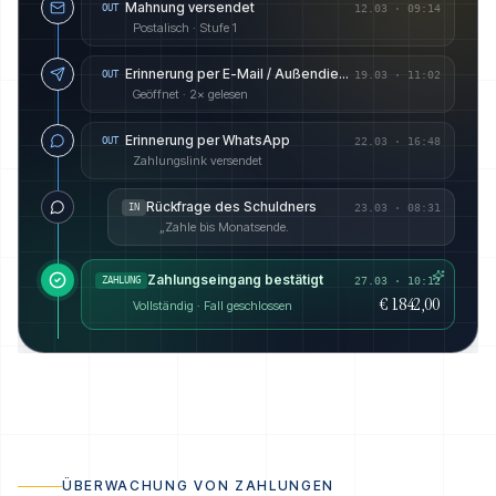
Mahnung versendet
OUT
12.03
·
09:14
Postalisch · Stufe 1
Erinnerung per E-Mail / Außendienst angekündigt
OUT
19.03
·
11:02
Geöffnet · 2× gelesen
Erinnerung per WhatsApp
OUT
22.03
·
16:48
Zahlungslink versendet
Rückfrage des Schuldners
IN
23.03
·
08:31
„Zahle bis Monatsende.
Zahlungseingang bestätigt
ZAHLUNG
27.03 · 10:12
€ 1.842,00
Vollständig · Fall geschlossen
ÜBERWACHUNG VON ZAHLUNGEN