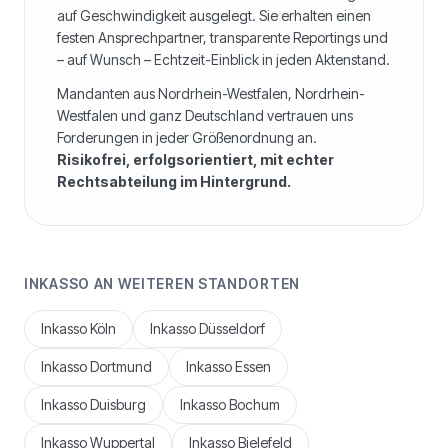
auf Geschwindigkeit ausgelegt. Sie erhalten einen
festen Ansprechpartner, transparente Reportings und
– auf Wunsch – Echtzeit-Einblick in jeden Aktenstand.
Mandanten aus
Nordrhein-Westfalen
,
Nordrhein-
Westfalen
und ganz Deutschland vertrauen uns
Forderungen in jeder Größenordnung an.
Risikofrei, erfolgsorientiert, mit echter
Rechtsabteilung im Hintergrund.
INKASSO AN WEITEREN STANDORTEN
Inkasso
Köln
Inkasso
Düsseldorf
Inkasso
Dortmund
Inkasso
Essen
Inkasso
Duisburg
Inkasso
Bochum
Inkasso
Wuppertal
Inkasso
Bielefeld