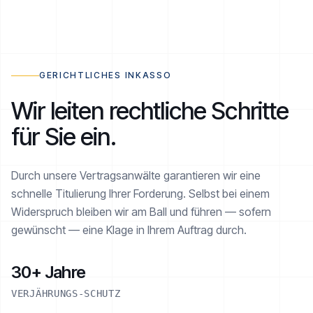
RATENPLAN NOE-1001-1234
€ 2.520 / 6
AKTIV
GERICHTLICHES INKASSO
Wir leiten rechtliche Schritte
für Sie ein.
Realisiert
€ 1.260 von € 2.520
Durch unsere Vertragsanwälte garantieren wir eine
schnelle Titulierung Ihrer Forderung. Selbst bei einem
Widerspruch bleiben wir am Ball und führen — sofern
gewünscht — eine Klage in Ihrem Auftrag durch.
30+ Jahre
VERJÄHRUNGS-SCHUTZ