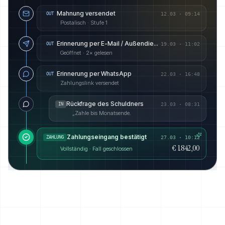
Mahnung versendet
OUT
12.03
·
09:14
Postalisch · Stufe 1
Erinnerung per E-Mail / Außendienst angekündigt
OUT
19.03
·
11:02
Geöffnet · 2× gelesen
Erinnerung per WhatsApp
OUT
22.03
·
16:48
Zahlungslink versendet
Rückfrage des Schuldners
IN
23.03
·
08:31
„Zahle bis Monatsende.
Zahlungseingang bestätigt
ZAHLUNG
27.03 · 10:12
€ 1.842,00
Vollständig · Fall geschlossen