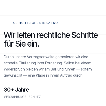
RATENPLAN NOE-1001-1234
€ 2.520 / 6
AKTIV
GERICHTLICHES INKASSO
Wir leiten rechtliche Schritte
für Sie ein.
Realisiert
€ 1.260 von € 2.520
Durch unsere Vertragsanwälte garantieren wir eine
schnelle Titulierung Ihrer Forderung. Selbst bei einem
Widerspruch bleiben wir am Ball und führen — sofern
gewünscht — eine Klage in Ihrem Auftrag durch.
30+ Jahre
VERJÄHRUNGS-SCHUTZ