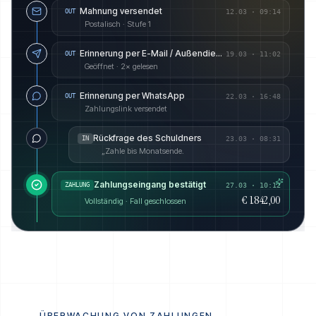
Mahnung versendet
OUT
12.03
·
09:14
Postalisch · Stufe 1
Erinnerung per E-Mail / Außendienst angekündigt
OUT
19.03
·
11:02
Geöffnet · 2× gelesen
Erinnerung per WhatsApp
OUT
22.03
·
16:48
Zahlungslink versendet
Rückfrage des Schuldners
IN
23.03
·
08:31
„Zahle bis Monatsende.
Zahlungseingang bestätigt
ZAHLUNG
27.03 · 10:12
€ 1.842,00
Vollständig · Fall geschlossen
ÜBERWACHUNG VON ZAHLUNGEN