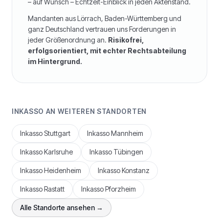
– auf Wunsch – Echtzeit-Einblick in jeden Aktenstand.
Mandanten aus
Lörrach
,
Baden-Württemberg
und
ganz Deutschland vertrauen uns Forderungen in
jeder Größenordnung an.
Risikofrei,
erfolgsorientiert, mit echter Rechtsabteilung
im Hintergrund.
INKASSO AN WEITEREN STANDORTEN
Inkasso
Stuttgart
Inkasso
Mannheim
Inkasso
Karlsruhe
Inkasso
Tübingen
Inkasso
Heidenheim
Inkasso
Konstanz
Inkasso
Rastatt
Inkasso
Pforzheim
Alle Standorte ansehen →