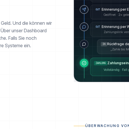
Erinnerung per 
OUT
Geöffnet · 2× gel
d Geld. Und die können wir
Erinnerung per
OUT
n. Über unser Dashboard
Zahlungslink ver
he. Falls Sie noch
Rückfrage d
ere Systeme ein.
IN
„Zahle bis M
Zahlungsein
ZAHLUNG
Vollständig · Fall
ÜBERWACHUNG VO