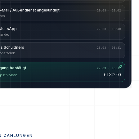
E-Mail / Außendienst angekündigt
19.03
·
11:02
esen
 WhatsApp
22.03
·
16:48
sendet
es Schuldners
23.03
·
08:31
onatsende.
gang bestätigt
27.03 · 10:12
€ 1.842,00
 geschlossen
N ZAHLUNGEN