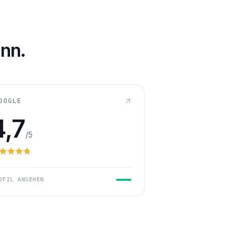
232
LLUNG
nn.
OOGLE
4,7
/5
OFIL ANSEHEN