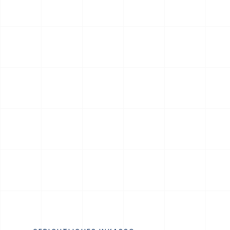
RATENPLAN NOE-1001-1234
€ 2.520 / 6
Realisiert