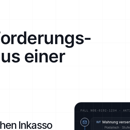
Forderungs­
s einer
FALL NOE-0192-1234 · AKT
chen Inkasso
Mahnung verse
OUT
Postalisch · Stufe