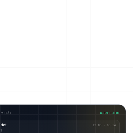
IVITÄT
REALISIERT
ndet
12.03
·
09:14
 1