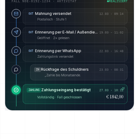
FALL NOE-0192-1234 · AKTIVITÄT
REALISIERT
Mahnung versendet
OUT
12.03
·
09:14
Postalisch · Stufe 1
Erinnerung per E-Mail / Außendienst angekündigt
OUT
19.03
·
11:02
Geöffnet · 2× gelesen
Erinnerung per WhatsApp
OUT
22.03
·
16:48
Zahlungslink versendet
Rückfrage des Schuldners
IN
23.03
·
08:31
„Zahle bis Monatsende.
Zahlungseingang bestätigt
ZAHLUNG
27.03 · 10:12
€ 1.842,00
Vollständig · Fall geschlossen