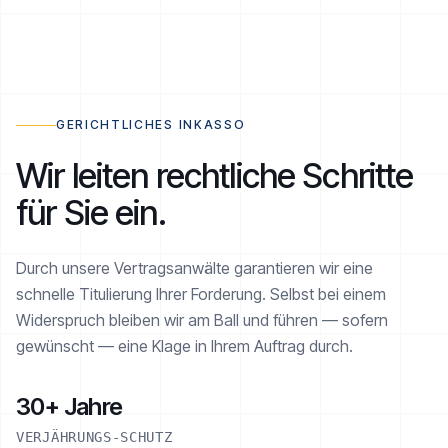
RATENPLAN NOE-1001-1234
€ 2.520 / 6
AKTIV
GERICHTLICHES INKASSO
Wir leiten rechtliche Schritte
für Sie ein.
Realisiert
€ 1.260 von € 2.520
Durch unsere Vertragsanwälte garantieren wir eine
schnelle Titulierung Ihrer Forderung. Selbst bei einem
Widerspruch bleiben wir am Ball und führen — sofern
gewünscht — eine Klage in Ihrem Auftrag durch.
30+ Jahre
VERJÄHRUNGS-SCHUTZ