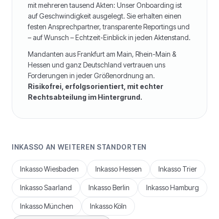
mit mehreren tausend Akten: Unser Onboarding ist
auf Geschwindigkeit ausgelegt. Sie erhalten einen
festen Ansprechpartner, transparente Reportings und
– auf Wunsch – Echtzeit-Einblick in jeden Aktenstand.
Mandanten aus
Frankfurt am Main
,
Rhein-Main &
Hessen
und ganz Deutschland vertrauen uns
Forderungen in jeder Größenordnung an.
Risikofrei, erfolgsorientiert, mit echter
Rechtsabteilung im Hintergrund.
INKASSO AN WEITEREN STANDORTEN
Inkasso
Wiesbaden
Inkasso
Hessen
Inkasso
Trier
Inkasso
Saarland
Inkasso
Berlin
Inkasso
Hamburg
Inkasso
München
Inkasso
Köln