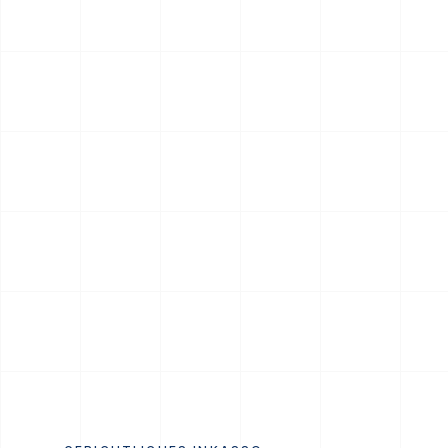
RATENPLAN NOE-1001-1234
€ 2.520 / 6
Realisiert