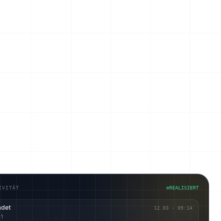
IVITÄT
REALISIERT
ndet
12.03
·
09:14
 1