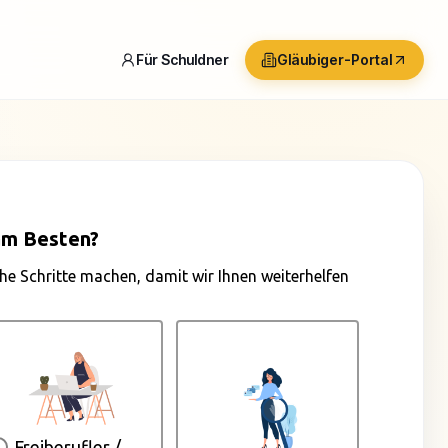
Für Schuldner
Gläubiger-Portal