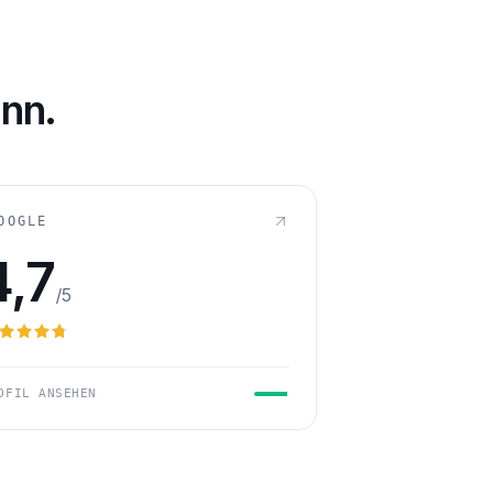
232
LLUNG
nn.
OOGLE
4,7
/5
OFIL ANSEHEN