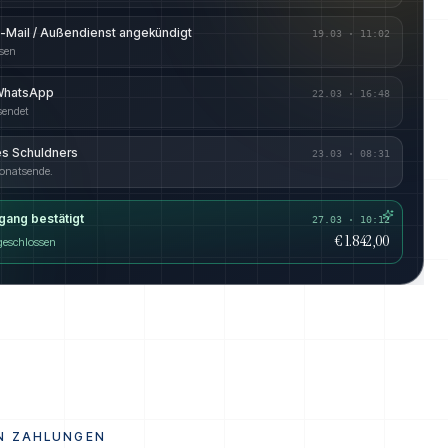
E-Mail / Außendienst angekündigt
19.03
·
11:02
esen
 WhatsApp
22.03
·
16:48
sendet
es Schuldners
23.03
·
08:31
onatsende.
gang bestätigt
27.03 · 10:12
€ 1.842,00
 geschlossen
N ZAHLUNGEN