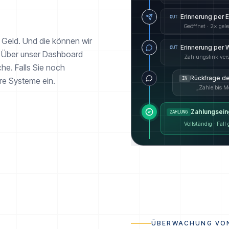
Erinnerung per 
OUT
Geöffnet · 2× gel
d Geld. Und die können wir
Erinnerung per
OUT
n. Über unser Dashboard
Zahlungslink ver
he. Falls Sie noch
Rückfrage d
ere Systeme ein.
IN
„Zahle bis M
Zahlungsein
ZAHLUNG
Vollständig · Fall
ÜBERWACHUNG VO