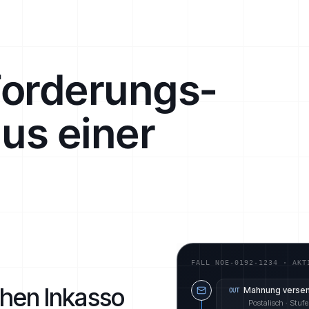
Forderungs­
s einer
FALL NOE-0192-1234 · AKT
chen Inkasso
Mahnung verse
OUT
Postalisch · Stufe