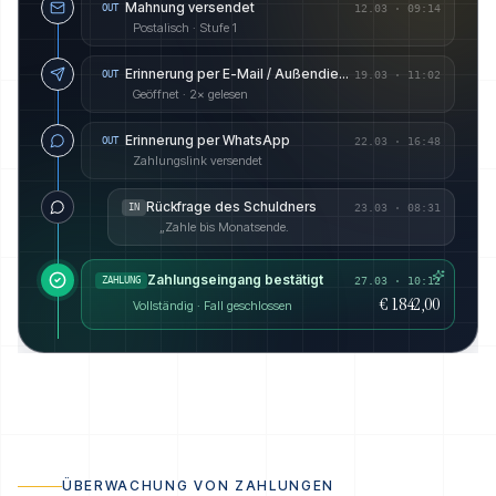
Mahnung versendet
OUT
12.03
·
09:14
Postalisch · Stufe 1
Erinnerung per E-Mail / Außendienst angekündigt
OUT
19.03
·
11:02
Geöffnet · 2× gelesen
Erinnerung per WhatsApp
OUT
22.03
·
16:48
Zahlungslink versendet
Rückfrage des Schuldners
IN
23.03
·
08:31
„Zahle bis Monatsende.
Zahlungseingang bestätigt
ZAHLUNG
27.03 · 10:12
€ 1.842,00
Vollständig · Fall geschlossen
ÜBERWACHUNG VON ZAHLUNGEN