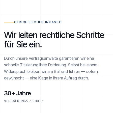
RATENPLAN NOE-1001-1234
€ 2.520 / 6
AKTIV
GERICHTLICHES INKASSO
Wir leiten rechtliche Schritte
für Sie ein.
Realisiert
€ 1.260 von € 2.520
Durch unsere Vertragsanwälte garantieren wir eine
schnelle Titulierung Ihrer Forderung. Selbst bei einem
Widerspruch bleiben wir am Ball und führen — sofern
gewünscht — eine Klage in Ihrem Auftrag durch.
30+ Jahre
VERJÄHRUNGS-SCHUTZ