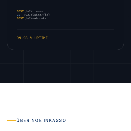
POST
/v2/claims
GET
/v2/claims/{id}
POST
/v2/webhooks
99,98 % UPTIME
ÜBER NOE INKASSO