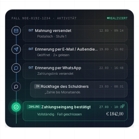
FALL NOE-0192-1234 · AKTIVITÄT
REALISIERT
Mahnung versendet
OUT
12.03
·
09:14
Postalisch · Stufe 1
Erinnerung per E-Mail / Außendienst angekündigt
OUT
19.03
·
11:02
Geöffnet · 2× gelesen
Erinnerung per WhatsApp
OUT
22.03
·
16:48
Zahlungslink versendet
Rückfrage des Schuldners
IN
23.03
·
08:31
„Zahle bis Monatsende.
Zahlungseingang bestätigt
ZAHLUNG
27.03 · 10:12
€ 1.842,00
Vollständig · Fall geschlossen